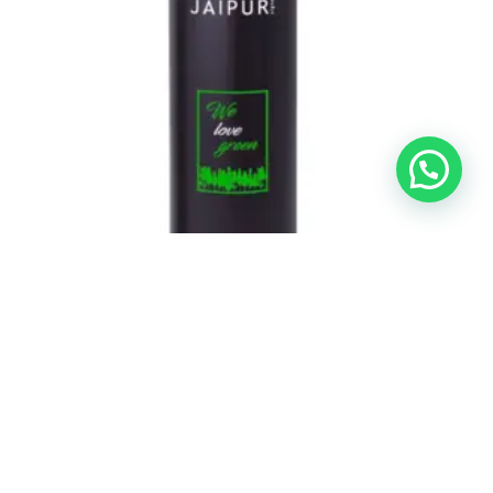
Cuidado del Cabello
Champú Frecuencia Jaipur 1000ml
€
8,50
Añadir al carrito