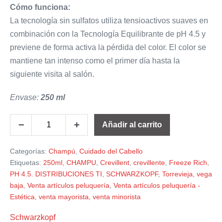
Cómo funciona:
La tecnología sin sulfatos utiliza tensioactivos suaves en
combinación con la Tecnología Equilibrante de pH 4.5 y
previene de forma activa la pérdida del color. El color se
mantiene tan intenso como el primer día hasta la
siguiente visita al salón.
Envase:
250 ml
Añadir al carrito
Categorías:
Champú
,
Cuidado del Cabello
Etiquetas:
250ml
,
CHAMPU
,
Crevillent
,
crevillente
,
Freeze Rich
,
PH 4.5. DISTRIBUCIONES TI
,
SCHWARZKOPF
,
Torrevieja
,
vega
baja
,
Venta artículos peluquería
,
Venta artículos peluquería -
Estética
,
venta mayorista
,
venta minorista
Schwarzkopf