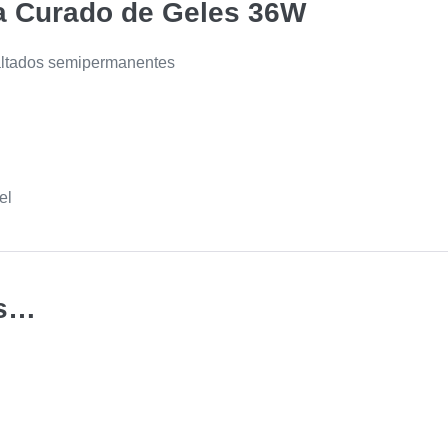
a Curado de Geles 36W
ltados semipermanentes
el
os…