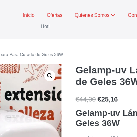
Inicio
Ofertas
Quienes Somos
Con
Hot!
para Para Curado de Geles 36W
Gelamp-uv L
de Geles 36
€
44,00
€
25,16
Gelamp-uv Lám
Geles 36W