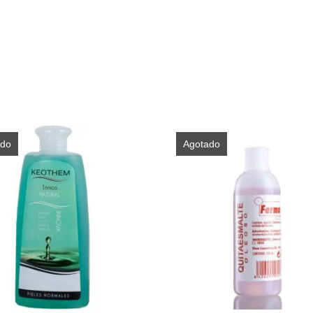
ado
Agotado