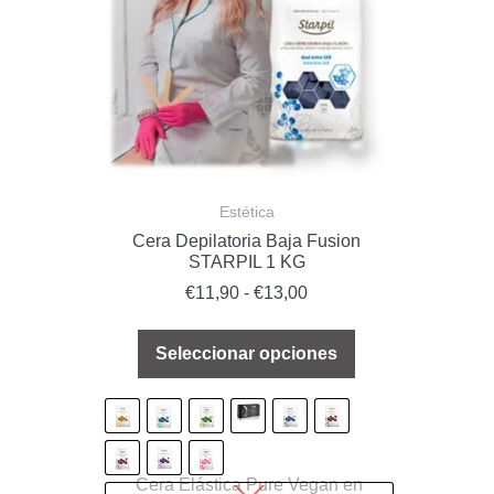
Estética
Cera Depilatoria Baja Fusion
STARPIL 1 KG
€
11,90
-
€
13,00
Seleccionar opciones
Cera Elástica Pure Vegan en