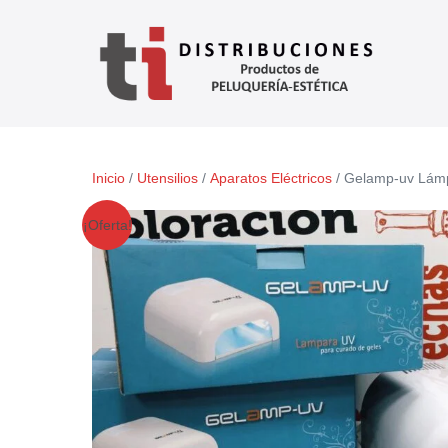
Inicio
/
Utensilios
/
Aparatos Eléctricos
/ Gelamp-uv Lám
¡Oferta!