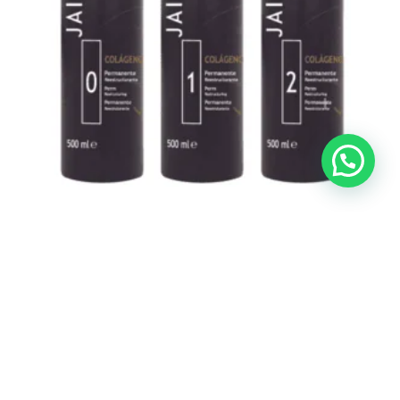
Cuidado del Cabello
Emulsión Reveladora “0.Fuerte” JAIPUR 500 ml
€
12,50
Leer más