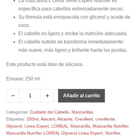
La mascarilla L’Oreal Serie Expert Nutrifier es
específica para cabellos extremadamente secos.
Su fórmula está enriquecida con glicerol y aceite de
coco.
El cabello es ligero y recibe la nutrición adecuada.
El cabello nutrido se transforma inmediatamente:
más suave, más ligero y brillante hasta las puntas.
Este producto está libre de silicona.
Envase: 250 ml.
Añadir al carrito
Categorías:
Cuidado del Cabello
,
Mascarillas
Etiquetas:
250ml
,
Alacant
,
Alicante
,
Crevillent
,
crevillente
,
Glycerol
,
Linea Expert
,
LOREAL
,
Mascarilla
,
Mascarilla Nutrifier
,
Mascarilla Nutrifier LOREAL Glycerol Linea Expert
,
Nutrifier
,