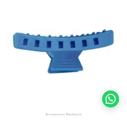
Accesorios Barbería
Pinza Plástico Marca Ondas Perforada, Bolsa Doc