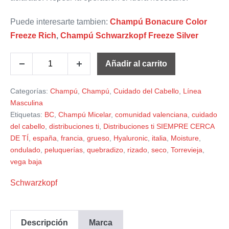
Puede interesarte tambien:
Champú Bonacure Color
Freeze Rich
,
Champú Schwarzkopf Freeze Silver
Añadir al carrito
Categorías:
Champú
,
Champú
,
Cuidado del Cabello
,
Línea
Masculina
Etiquetas:
BC
,
Champú Micelar
,
comunidad valenciana
,
cuidado
del cabello
,
distribuciones ti
,
Distribuciones ti SIEMPRE CERCA
DE TÍ
,
españa
,
francia
,
grueso
,
Hyaluronic
,
italia
,
Moisture
,
ondulado
,
peluquerías
,
quebradizo
,
rizado
,
seco
,
Torrevieja
,
vega baja
Schwarzkopf
Descripción
Marca