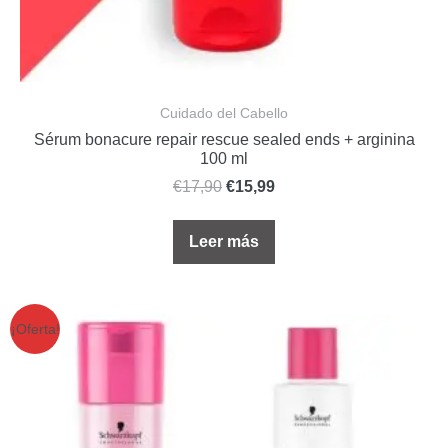
Cuidado del Cabello
Sérum bonacure repair rescue sealed ends + arginina
100 ml
€
17,90
€
15,99
Leer más
¡Oferta!