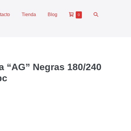
tacto
Tienda
Blog
0
a “AG” Negras 180/240
pc