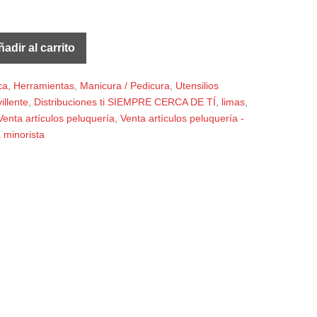
adir al carrito
ca
,
Herramientas
,
Manicura / Pedicura
,
Utensilios
illente
,
Distribuciones ti SIEMPRE CERCA DE TÍ
,
limas
,
Venta artículos peluquería
,
Venta artículos peluquería -
 minorista