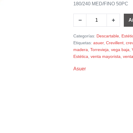
180/240 MED/FINO 50PC
Añ
Categorías:
Descartable
,
Estéti
Etiquetas:
asuer
,
Crevillent
,
crev
madera
,
Torrevieja
,
vega baja
,
Estética
,
venta mayorista
,
venta
Asuer