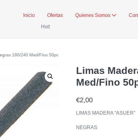
Inicio
Ofertas
Quienes Somos
Con
Hot!
egras 180/240 Med/Fino 50pc
Limas Mader
Med/Fino 50
€
2,00
LIMAS MADERA “ASUER”
NEGRAS